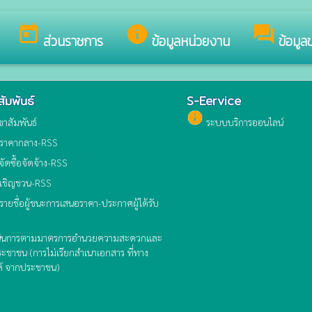
สู่เว็บไซต์ของ องค์การบริหารส่วนตำบลน้ำจืดน้อย
today
info
forum
ส่วนราชการ
ข้อมูลหน่วยงาน
ข้อมูล
ัมพันธ์
S-Eervice
info
าสัมพันธ์
ระบบบริการออนไลน์
ราคากลาง-RSS
ดซื้อจัดจ้าง-RSS
เชิญชวน-RSS
ยชื่อผู้ชนะการเสนอราคา-ประกาศผู้ได้รับ
นินการตามมาตรการอำนวยความสะดวกและ
ชาชน (การไม่เรียกสำเนาเอกสาร ที่ทาง
้ จากประชาชน)