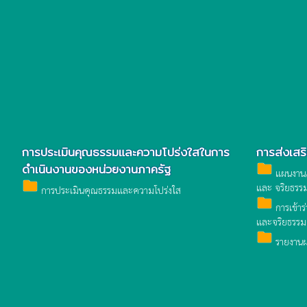
การประเมินคุณธรรมและความโปร่งใสในการ
การส่งเส
ดำเนินงานของหน่วยงานภาครัฐ
folder
แผนงาน/
folder
และ จริยธรร
การประเมินคุณธรรมและความโปร่งใส
folder
การเข้าร
และจริยธรรม
folder
รายงานผ