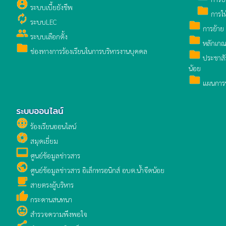
account_circle
ระบบเบี้ยยังชีพ
folder
การให
autorenew
ระบบLEC
folder
การย้าย 
group
ระบบเลือกตั้ง
folder
หลักเกณ
folder
ช่องทางการร้องเรียนในการบริหารงานบุคคล
folder
ประชาสัม
น้อย
folder
แผนการบ
ระบบออนไลน์
language
ร้องเรียนออนไลน์
camera
สมุดเยี่ยม
video_label
ศูนย์ข้อมูลข่าวสาร
public
ศูนย์ข้อมูลข่าวสาร อิเล็กทรอนิกส์ อบต.น้ำจืดน้อย
local_cafe
สายตรงผู้บริหาร
thumb_up
กระดานสนทนา
sentiment_very_satisfied
สำรวจความพึงพอใจ
share