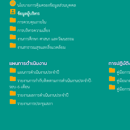
check_circle
นโยบายการคุ้มครองข้อมูลส่วนบุคคล
account_box
ข้อมูลผู้บริหาร
folder
การควบคุมภายใน
folder
การบริหารความเสี่ยง
folder
งานการศึกษา ศาสนา และวัฒนธรรม
folder
งานสาธารณสุขและสิ่งแวดล้อม
แผนการดำเนินงาน
การปฏิบัต
folder
folder
แผนการดำเนินงานประจำปี
คู่มือกา
folder
folder
รายงานการกำกับติดตามการดำเนินงานประจำปี-
คู่มือมา
folder
รอบ-6-เดือน
คู่มือกา
folder
รายงานผลการดำเนินงานประจำปี
folder
รายงานการประชุมสภา