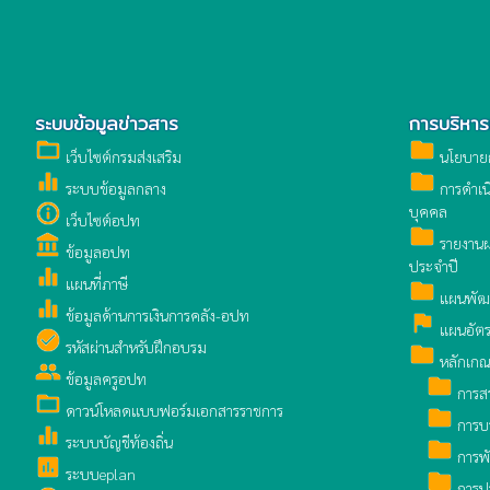
ระบบข้อมูลข่าวสาร
การบริหา
folder_open
folder
เว็บไซต์กรมส่งเสริม
นโยบายก
equalizer
folder
ระบบข้อมูลกลาง
การดำเน
info_outline
บุคคล
เว็บไซต์อปท
folder
account_balance
รายงานผ
ข้อมูลอปท
ประจำปี
equalizer
แผนที่ภาษี
folder
แผนพัฒ
equalizer
ข้อมูลด้านการเงินการคลัง-อปท
assistant_photo
แผนอัตร
check_circle
รหัสผ่านสำหรับฝึกอบรม
folder
หลักเกณ
group
ข้อมูลครูอปท
folder
การสร
folder_open
ดาวน์โหลดแบบฟอร์มเอกสารราชการ
folder
การบร
equalizer
ระบบบัญชีท้องถิ่น
folder
การพ
poll
ระบบeplan
folder
การปร