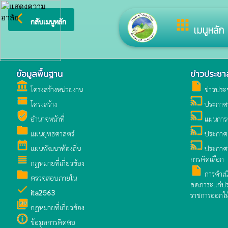
arrow_back_ios
ยินดีต้อนรับ
apps
กลับเมนูหลัก
เมนูหลัก
ข้อมูลพื้นฐาน
ข่าวประชาส
account_balance
insert_drive_file
โครงสร้างหน่วยงาน
ข่าวประช
view_list
cast
โครงสร้าง
ประกาศ
verified_user
cast
อำนาจหน้าที่
แผนการจั
folder
cast
แผนยุทธศาสตร์
ประกาศ
date_range
cast
แผนพัฒนาท้องถิ่น
ประกาศรา
view_headline
การคัดเลือก
กฏหมายที่เกี่ยวข้อง
insert_drive_file
folder
การดำเ
ตรวจสอบภายใน
ลดภาระแก่ประ
check
ita2563
ราชการออกให
picture_as_pdf
กฏหมายที่เกี่ยวข้อง
info_outline
ข้อมูลการติดต่อ