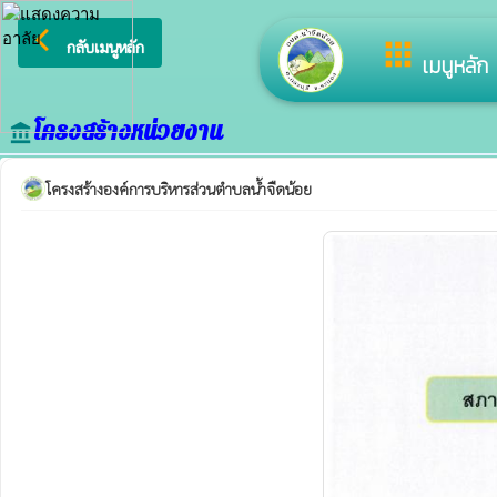
arrow_back_ios
ยินดีต้อนรับสู่เว
apps
กลับเมนูหลัก
เมนูหลัก
โครงสร้างหน่วยงาน
account_balance
โครงสร้างองค์การบริหารส่วนตำบลน้ำจืดน้อย