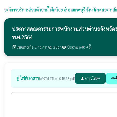
องค์การบริหารส่วนตำบลน้ำจืดน้อย
อำเภอกระบุรี จังหวัดระนอง
›
หลั
ประกาศคณะกรรมการพนักงานส่วนตำบลจังหวัดระนอง เ
พ.ศ.2564
เผยแพร่เมื่อ 27 มกราคม 2564
เปิดอ่าน 640 ครั้ง
event
visibility
ไฟล์เอกสาร
attach_file
ดาวน์โหลด
ค
kVKTxLFTue104843.pdf
file_download
link