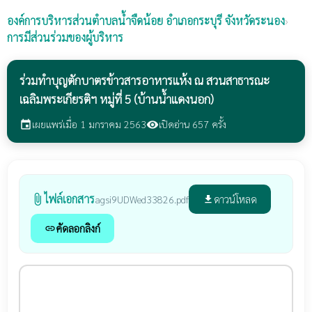
องค์การบริหารส่วนตำบลน้ำจืดน้อย
อำเภอกระบุรี จังหวัดระนอง
›
การมีส่วนร่วมของผู้บริหาร
ร่วมทำบุญตักบาตรข้าวสารอาหารแห้ง ณ สวนสาธารณะ
เฉลิมพระเกียรติฯ หมู่ที่ 5 (บ้านน้ำแดงนอก)
เผยแพร่เมื่อ 1 มกราคม 2563
เปิดอ่าน 657 ครั้ง
event
visibility
ไฟล์เอกสาร
attach_file
ดาวน์โหลด
agsi9UDWed33826.pdf
file_download
คัดลอกลิงก์
link